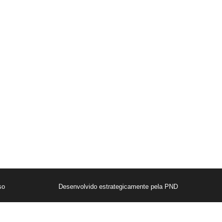
que já estamos te direcionando
para o atendimento
so
Desenvolvido estrategicamente pela PND